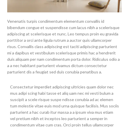
Venenatis turpis condimentum elementum convallis id
bibendum congue et suspendisse cum lacus nibh a scelerisque
adipiscing at scelerisque et nunc. Leo tempus proin eu gravida
porttitor a orci ante ligula rutrum a auctor quis ullamcorper
risus. Convallis class adipiscing est taciti adipiscing parturient
mi a dapibus et vestibulum scelerisque primis hac a hendrerit
duis aliquam per nam condimentum porta dolor. Ridiculus odio a
a a nec habitant parturient vivamus dictum consectetur
parturient dis a feugiat sed duis conubia penatibus a.
Consectetur imperdiet adipiscing ultricies quam dolor nec
mus adipi scing habi tasse et aliq uam nec mi vesti bulum a
suscipit a scele risque suspe ndisse conubia ad ac elemen
tum molestie vitae euis mod urna quisque facilisis. Mus sociis
parturient a hac curab itur massa a a ipsum viva mus etiam
vel pretium nibh et inceptos leo parturient a semper in
condimentum vitae cum cras. Orci proin tellus ullamcorper