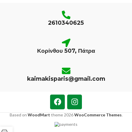
2610340625
Κορίνθου 507, Πάτρα
kaimakisparis@gmail.com
Based on
WoodMart
theme
2026
WooCommerce Themes
.