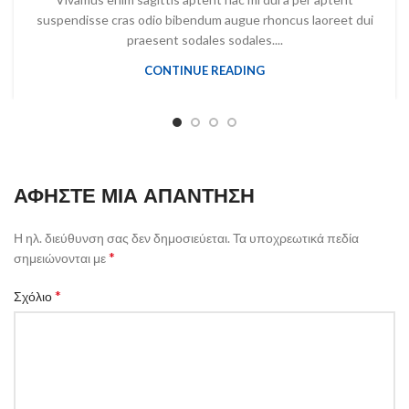
suspendisse cras odio bibendum augue rhoncus laoreet dui
praesent sodales sodales....
CONTINUE READING
ΑΦΉΣΤΕ ΜΙΑ ΑΠΆΝΤΗΣΗ
Η ηλ. διεύθυνση σας δεν δημοσιεύεται.
Τα υποχρεωτικά πεδία
*
σημειώνονται με
*
Σχόλιο