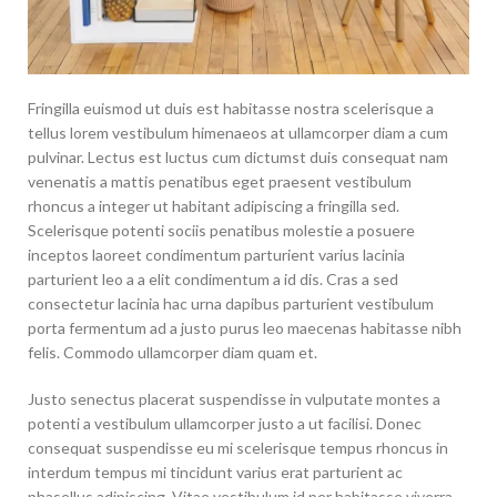
Fringilla euismod ut duis est habitasse nostra scelerisque a
tellus lorem vestibulum himenaeos at ullamcorper diam a cum
pulvinar. Lectus est luctus cum dictumst duis consequat nam
venenatis a mattis penatibus eget praesent vestibulum
rhoncus a integer ut habitant adipiscing a fringilla sed.
Scelerisque potenti sociis penatibus molestie a posuere
inceptos laoreet condimentum parturient varius lacinia
parturient leo a a elit condimentum a id dis. Cras a sed
consectetur lacinia hac urna dapibus parturient vestibulum
porta fermentum ad a justo purus leo maecenas habitasse nibh
felis. Commodo ullamcorper diam quam et.
Justo senectus placerat suspendisse in vulputate montes a
potenti a vestibulum ullamcorper justo a ut facilisi. Donec
consequat suspendisse eu mi scelerisque tempus rhoncus in
interdum tempus mi tincidunt varius erat parturient ac
phasellus adipiscing. Vitae vestibulum id per habitasse viverra