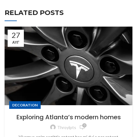
RELATED POSTS
27
ΑΥΓ
DECORATION
Exploring Atlanta’s modern homes
0
Throylpts
Vivamus enim sagittis aptent hac mi dui a per aptent