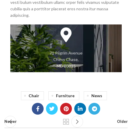
vesti bulum vestibulum ullamc orper felis vivamus vulputate
cubilia quis a porttitor placerat eros nostra itur massa
adipiscing.
71 Pilgrim Avenue
Chevy Chase,
MD 20815
Chair
Furniture
News
Newer
Older