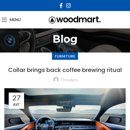
MENU
Blog
FURNITURE
Collar brings back coffee brewing ritual
Throylpts
27
ΑΥΓ