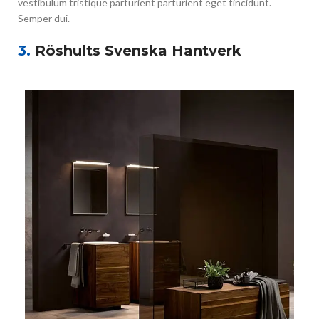
vestibulum tristique parturient parturient eget tincidunt.
Semper dui.
3.
Röshults Svenska Hantverk