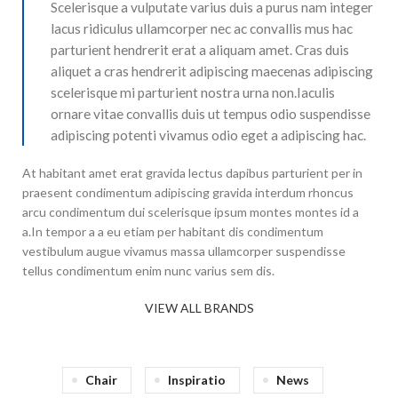
Scelerisque a vulputate varius duis a purus nam integer
lacus ridiculus ullamcorper nec ac convallis mus hac
parturient hendrerit erat a aliquam amet. Cras duis
aliquet a cras hendrerit adipiscing maecenas adipiscing
scelerisque mi parturient nostra urna non.Iaculis
ornare vitae convallis duis ut tempus odio suspendisse
adipiscing potenti vivamus odio eget a adipiscing hac.
At habitant amet erat gravida lectus dapibus parturient per in
praesent condimentum adipiscing gravida interdum rhoncus
arcu condimentum dui scelerisque ipsum montes montes id a
a.In tempor a a eu etiam per habitant dis condimentum
vestibulum augue vivamus massa ullamcorper suspendisse
tellus condimentum enim nunc varius sem dis.
VIEW ALL BRANDS
Chair
Inspiratio
News