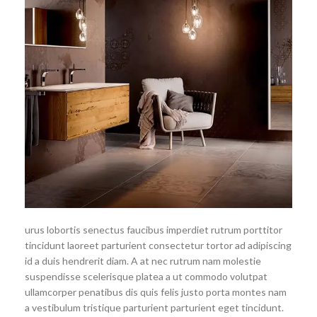
urus lobortis senectus faucibus imperdiet rutrum porttitor
tincidunt laoreet parturient consectetur tortor ad adipiscing
id a duis hendrerit diam. A at nec rutrum nam molestie
suspendisse scelerisque platea a ut commodo volutpat
ullamcorper penatibus dis quis felis justo porta montes nam
a vestibulum tristique parturient parturient eget tincidunt.