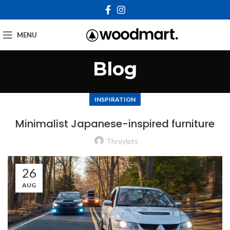
MENU
Blog
INSPIRATION
Minimalist Japanese-inspired furniture
Throylpts
26
AUG