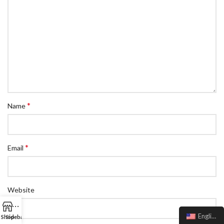
*
Name
*
Email
Website
English
Shop
Sidebar